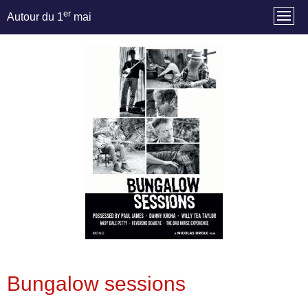
er
Autour du 1
mai
Bungalow sessions