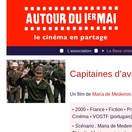
L’association
La Base ciné
Capitaines d’avr
Un film de
Maria de Medeiros
•
2000
•
France
•
Fiction
•
Pr
Cinéma
•
VOSTF (portugais
•
Scénario :
Maria de Medeir