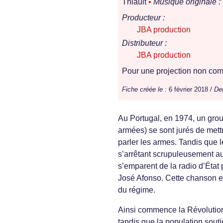
Thiault
•
Musique originale :
Producteur :
JBA production
Distributeur :
JBA production
Pour une projection non comm
Fiche créée le :
6 février 2018 /
Der
Au Portugal, en 1974, un grou
armées) se sont jurés de mettre
parler les armes. Tandis que
s’arrêtant scrupuleusement a
s’emparent de la radio d’État
José Afonso. Cette chanson est
du régime.
Ainsi commence la Révolution
tandis que la population sout