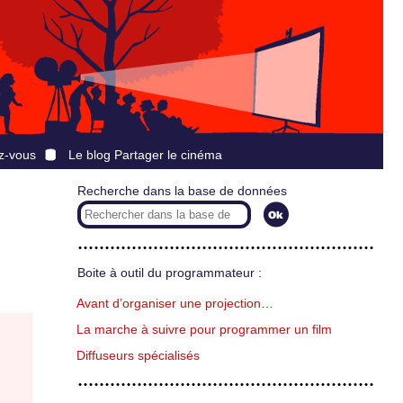
z-vous
Le blog Partager le cinéma
Recherche dans la base de données
Boite à outil du programmateur :
Avant d’organiser une projection…
La marche à suivre pour programmer un film
Diffuseurs spécialisés