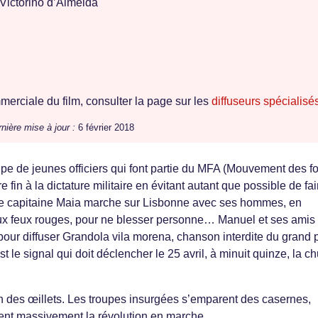
Victorino d’Almeida
erciale du film, consulter la page sur les
diffuseurs spécialisé
nière mise à jour :
6 février 2018
pe de jeunes officiers qui font partie du MFA (Mouvement des f
 fin à la dictature militaire en évitant autant que possible de fai
 le capitaine Maia marche sur Lisbonne avec ses hommes, en
ux feux rouges, pour ne blesser personne… Manuel et ses amis
 pour diffuser Grandola vila morena, chanson interdite du grand 
 le signal qui doit déclencher le 25 avril, à minuit quinze, la ch
 des œillets. Les troupes insurgées s’emparent des casernes,
ient massivement la révolution en marche.