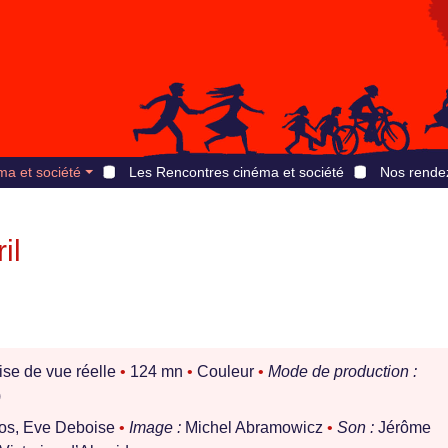
ma et société
Les Rencontres cinéma et société
Nos rende
il
ise de vue réelle
•
124 mn
•
Couleur
•
Mode de production :
)
os, Eve Deboise
•
Image :
Michel Abramowicz
•
Son :
Jérôme