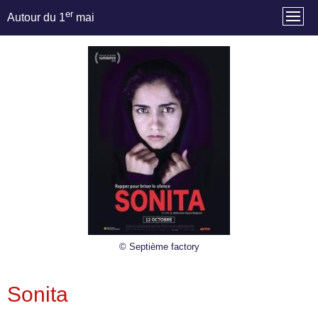
er
Autour du 1
mai
© Septième factory
Sonita