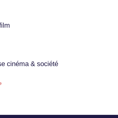
film
se cinéma & société
e