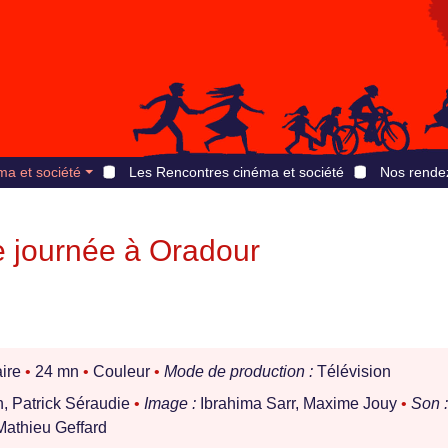
ma et société
Les Rencontres cinéma et société
Nos rende
e journée à Oradour
ire
•
24 mn
•
Couleur
•
Mode de production :
Télévision
, Patrick Séraudie
•
Image :
Ibrahima Sarr, Maxime Jouy
•
Son :
athieu Geffard