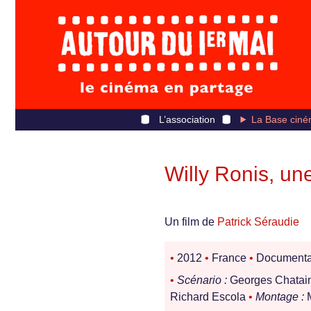
L’association
La Base ciné
Willy Ronis, un
Un film de
Patrick Séraudie
•
2012
•
France
•
Documenta
•
Scénario :
Georges Chatain
Richard Escola
•
Montage :
M