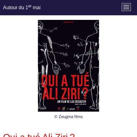
er
Autour du 1
mai
© Zeugma films