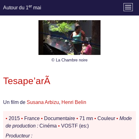
er
Autour du 1
mai
© La Chambre noire
Tesape’arÃ
Un film de
Susana Arbizu
,
Henri Belin
•
2015
•
France
•
Documentaire
•
71 mn
•
Couleur
•
Mode
de production :
Cinéma
•
VOSTF (es:)
Producteur :