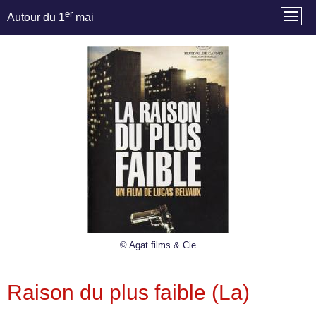
er
Autour du 1
mai
© Agat films & Cie
Raison du plus faible (La)