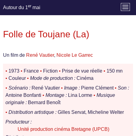
er
Autour du 1
mai
Folle de Toujane (La)
Un film de
René Vautier
,
Nicole Le Garrec
•
1973
•
France
•
Fiction
•
Prise de vue réelle
•
150 mn
•
Couleur
•
Mode de production :
Cinéma
•
Scénario :
René Vautier
•
Image :
Pierre Clément
•
Son :
Antoine Bonfanti
•
Montage :
Lina Lorme
•
Musique
originale :
Bernard Benoît
•
Distribution artistique :
Gilles Servat, Micheline Welter
Producteur :
Unité production cinéma Bretagne (UPCB)