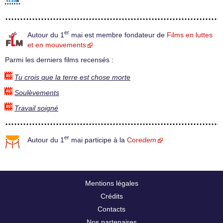
er
Autour du 1
mai est membre fondateur de
Films en luttes
et en mouvements
Parmi les derniers films recensés :
Tu crois que la terre est chose morte
Soulèvements
Travail soigné
er
Autour du 1
mai participe à la
Core
dem
Mentions légales
Crédits
Contacts
Nos partenaires