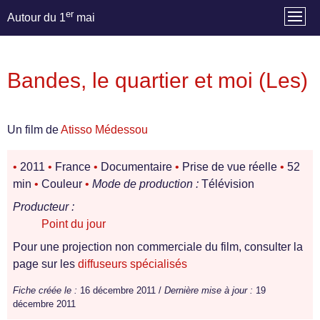
er
Autour du 1
mai
Bandes, le quartier et moi (Les)
Un film de
Atisso Médessou
•
2011
•
France
•
Documentaire
•
Prise de vue réelle
•
52
min
•
Couleur
•
Mode de production :
Télévision
Producteur :
Point du jour
Pour une projection non commerciale du film, consulter la
page sur les
diffuseurs spécialisés
Fiche créée le :
16 décembre 2011 /
Dernière mise à jour :
19
décembre 2011