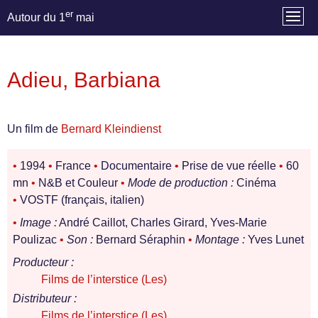
er
Autour du 1
mai
Adieu, Barbiana
Un film de
Bernard Kleindienst
•
1994
•
France
•
Documentaire
•
Prise de vue réelle
•
60
mn
•
N&B et Couleur
•
Mode de production :
Cinéma
•
VOSTF (français, italien)
•
Image :
André Caillot, Charles Girard, Yves-Marie
Poulizac
•
Son :
Bernard Séraphin
•
Montage :
Yves Lunet
Producteur :
Films de l’interstice (Les)
Distributeur :
Films de l’interstice (Les)