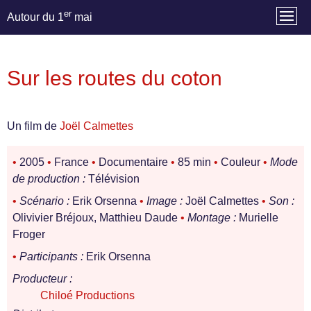
er
Autour du 1
mai
Sur les routes du coton
Un film de
Joël Calmettes
•
2005
•
France
•
Documentaire
•
85 min
•
Couleur
•
Mode
de production :
Télévision
•
Scénario :
Erik Orsenna
•
Image :
Joël Calmettes
•
Son :
Olivivier Bréjoux, Matthieu Daude
•
Montage :
Murielle
Froger
•
Participants :
Erik Orsenna
Producteur :
Chiloé Productions