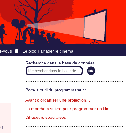
z-vous
Le blog Partager le cinéma
Recherche dans la base de données
Boite à outil du programmateur :
Avant d’organiser une projection…
La marche à suivre pour programmer un film
Diffuseurs spécialisés
n,