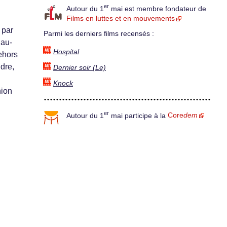
er
Autour du 1
mai est membre fondateur de
Films en luttes et en mouvements
 par
Parmi les derniers films recensés :
 au-
Hospital
ehors
ndre,
Dernier soir (Le)
Knock
nion
er
Autour du 1
mai participe à la
Core
dem