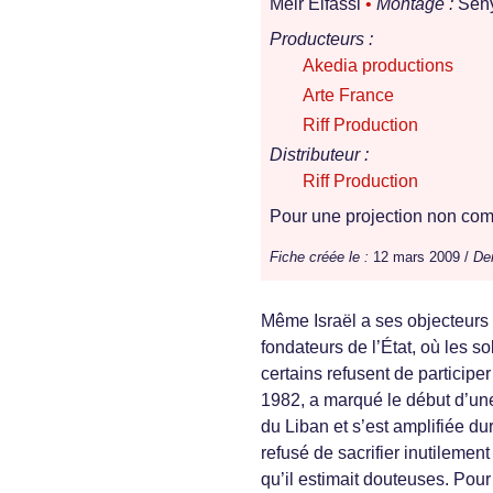
Meir Elfassi
•
Montage :
Seny
Producteurs :
Akedia productions
Arte France
Riff Production
Distributeur :
Riff Production
Pour une projection non comm
Fiche créée le :
12 mars 2009 /
Der
Même Israël a ses objecteurs 
fondateurs de l’État, où les s
certains refusent de participer
1982, a marqué le début d’une
du Liban et s’est amplifiée du
refusé de sacrifier inutilemen
qu’il estimait douteuses. Pour 