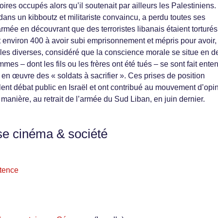
itoires occupés alors qu’il soutenait par ailleurs les Palestiniens.
dans un kibboutz et militariste convaincu, a perdu toutes ses
’armée en découvrant que des terroristes libanais étaient torturés
nt environ 400 à avoir subi emprisonnement et mépris pour avoir,
lles diverses, considéré que la conscience morale se situe en d
mmes – dont les fils ou les frères ont été tués – se sont fait ente
 en œuvre des « soldats à sacrifier ». Ces prises de position
lent débat public en Israël et ont contribué au mouvement d’opi
 manière, au retrait de l’armée du Sud Liban, en juin dernier.
se cinéma & société
stence