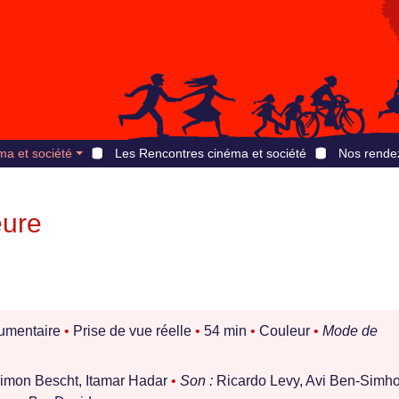
ma et société
Les Rencontres cinéma et société
Nos rende
eure
mentaire
•
Prise de vue réelle
•
54 min
•
Couleur
•
Mode de
Simon Bescht, Itamar Hadar
•
Son :
Ricardo Levy, Avi Ben-Simho