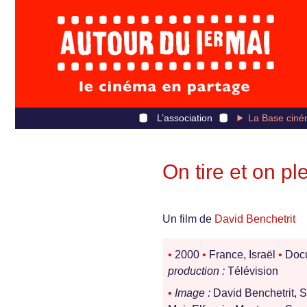
L’association
La Base ciné
On tire et on pl
Un film de
David Benchetrit
•
2000
•
France, Israël
•
Docu
production :
Télévision
•
Image :
David Benchetrit, 