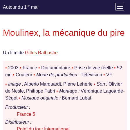
er
Autour du 1
mai
Moulinex, la mécanique du pire
Un film de
Gilles Balbastre
•
2003
•
France
•
Documentaire
•
Prise de vue réelle
•
52
mn
•
Couleur
•
Mode de production :
Télévision
•
VF
•
Image :
Alberto Marquardt, Pierre Leherle
•
Son :
Olivier
de Nesle, Philippe Fabri
•
Montage :
Véronique Lagoarde-
Ségot
•
Musique originale :
Bernard Lubat
Producteur :
France 5
Distributeur :
Point du jour International