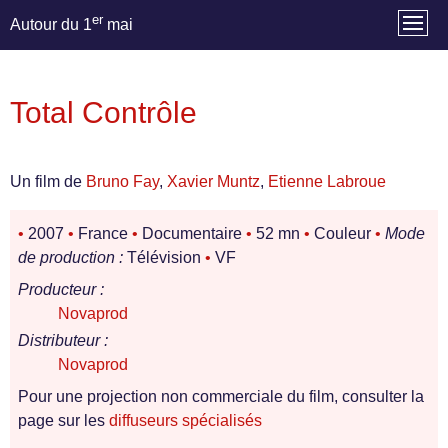
er
Autour du 1
mai
Total Contrôle
Un film de
Bruno Fay
,
Xavier Muntz
,
Etienne Labroue
•
2007
•
France
•
Documentaire
•
52 mn
•
Couleur
•
Mode
de production :
Télévision
•
VF
Producteur :
Novaprod
Distributeur :
Novaprod
Pour une projection non commerciale du film, consulter la
page sur les
diffuseurs spécialisés