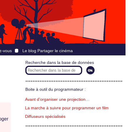
z-vous
Le blog Partager le cinéma
Recherche dans la base de données
Boite à outil du programmateur :
Avant d’organiser une projection…
La marche à suivre pour programmer un film
Diffuseurs spécialisés
ger