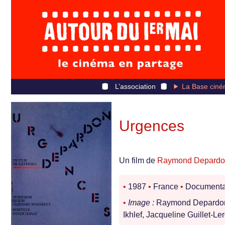
L’association
La Base ciné
Urgences
Un film de
Raymond Depardo
•
1987
•
France
•
Documenta
•
Image :
Raymond Depard
Ikhlef, Jacqueline Guillet-Le