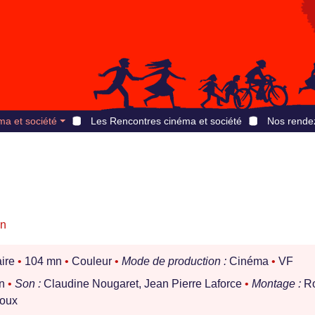
ma et société
Les Rencontres cinéma et société
Nos rende
n
ire
•
104 mn
•
Couleur
•
Mode de production :
Cinéma
•
VF
on
•
Son :
Claudine Nougaret, Jean Pierre Laforce
•
Montage :
Ro
roux