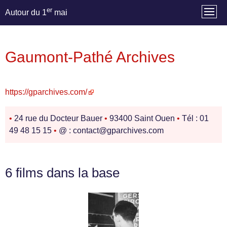
er
Autour du 1
mai
Gaumont-Pathé Archives
https://gparchives.com/
•
24 rue du Docteur Bauer
•
93400 Saint Ouen
•
Tél : 01
49 48 15 15
•
@ : contact@gparchives.com
6 films dans la base