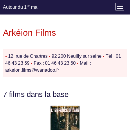
er
Autour du 1
mai
Arkéion Films
•
12, rue de Chartres
•
92 200 Neuilly sur seine
•
Tél : 01
46 43 23 59
•
Fax : 01 46 43 23 50
•
Mail :
arkeion.films@wanadoo.fr
7 films dans la base