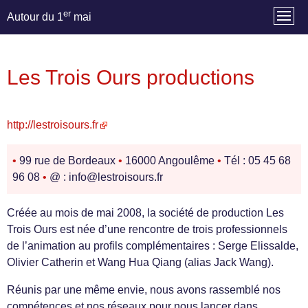
er
Autour du 1
mai
Les Trois Ours productions
http://lestroisours.fr
•
99 rue de Bordeaux
•
16000 Angoulême
•
Tél : 05 45 68
96 08
•
@ : info@lestroisours.fr
Créée au mois de mai 2008, la société de production Les
Trois Ours est née d’une rencontre de trois professionnels
de l’animation au profils complémentaires : Serge Elissalde,
Olivier Catherin et Wang Hua Qiang (alias Jack Wang).
Réunis par une même envie, nous avons rassemblé nos
compétences et nos réseaux pour nous lancer dans