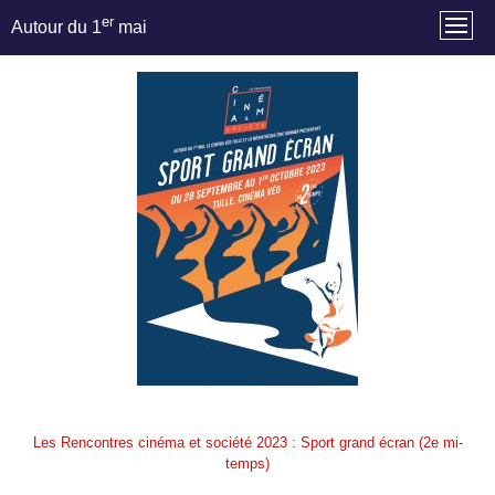
er
Autour du 1
mai
Les Rencontres cinéma et société 2023 : Sport grand écran (2e mi-
temps)