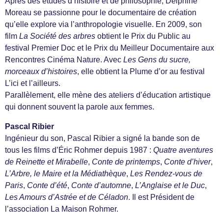
Après des études d’histoire et de philosophie, Delphine
Moreau se passionne pour le documentaire de création
qu’elle explore via l’anthropologie visuelle. En 2009, son
film
La Société des arbres
obtient le Prix du Public au
festival Premier Doc et le Prix du Meilleur Documentaire aux
Rencontres Cinéma Nature. Avec
Les Gens du sucre,
morceaux d’histoires
, elle obtient la Plume d’or au festival
L’ici et l’ailleurs.
Parallèlement, elle mène des ateliers d’éducation artistique
qui donnent souvent la parole aux femmes.
Pascal Ribier
Ingénieur du son, Pascal Ribier a signé la bande son de
tous les films d’Éric Rohmer depuis 1987 :
Quatre aventures
de Reinette et Mirabelle
,
Conte de printemps
,
Conte d’hiver
,
L’Arbre, le Maire et la Médiathèque
,
Les Rendez-vous de
Paris
,
Conte d’été
,
Conte d’automne
,
L’Anglaise et le Duc
,
Les Amours d’Astrée et de Céladon
. Il est Président de
l’association La Maison Rohmer.