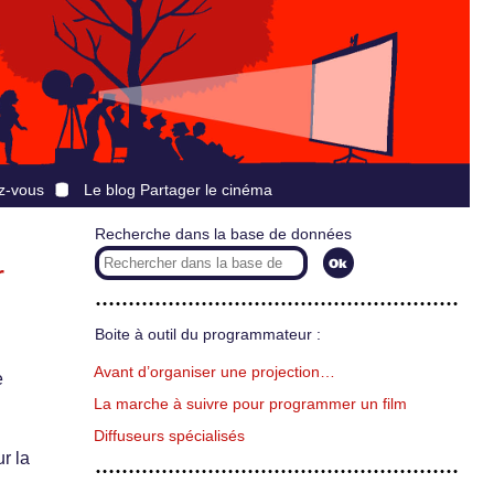
z-vous
Le blog Partager le cinéma
Recherche dans la base de données
r
Boite à outil du programmateur :
Avant d’organiser une projection…
e
La marche à suivre pour programmer un film
Diffuseurs spécialisés
r la