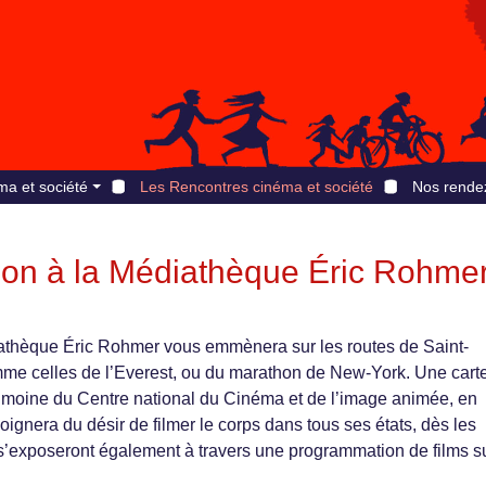
ma et société
Les Rencontres cinéma et société
Nos rende
on à la Médiathèque Éric Rohme
athèque Éric Rohmer vous emmènera sur les routes de Saint-
e celles de l’Everest, ou du marathon de New-York. Une cart
rimoine du Centre national du Cinéma et de l’image animée, en
ignera du désir de filmer le corps dans tous ses états, dès les
s’exposeront également à travers une programmation de films su