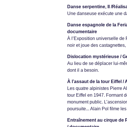
Danse serpentine, II /Réalis
Une danseuse exécute une dan
Danse espagnole de la Feria 
documentaire
À l’Exposition universelle de
noir et joue des castagnettes
Dislocation mystérieuse / G
Au lieu de se déplacer lui-mê
dont il a besoin.
À l’assaut de la tour Eiffel /
Les quatre alpinistes Pierre 
tour Eiffel en 1947. Formant d
monument public. L’ascension,
poursuite... Alain Pol filme le
Entraînement au cirque de Pé
/ documentaire