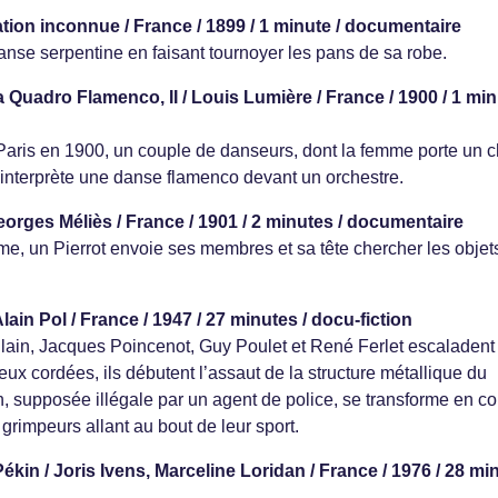
ation inconnue / France / 1899 / 1 minute / documentaire
se serpentine en faisant tournoyer les pans de sa robe.
Quadro Flamenco, II / Louis Lumière / France / 1900 / 1 min
 Paris en 1900, un couple de danseurs, dont la femme porte un 
, interprète une danse flamenco devant un orchestre.
eorges Méliès / France / 1901 / 2 minutes / documentaire
me, un Pierrot envoie ses membres et sa tête chercher les objet
 Alain Pol / France / 1947 / 27 minutes / docu-fiction
Allain, Jacques Poincenot, Guy Poulet et René Ferlet escaladent 
eux cordées, ils débutent l’assaut de la structure métallique du
 supposée illégale par un agent de police, se transforme en co
s grimpeurs allant au bout de leur sport.
kin / Joris Ivens, Marceline Loridan / France / 1976 / 28 mi