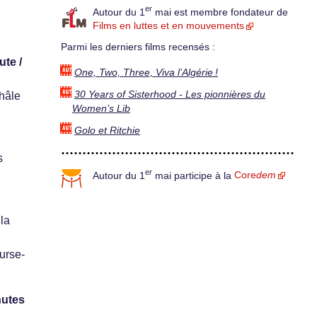
er
Autour du 1
mai est membre fondateur de
Films en luttes et en mouvements
Parmi les derniers films recensés :
ute /
One, Two, Three, Viva l’Algérie !
30 Years of Sisterhood - Les pionnières du
châle
Women’s Lib
Golo et Ritchie
s
er
Autour du 1
mai participe à la
Core
dem
la
urse-
nutes