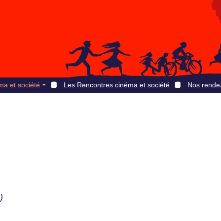
ma et société
Les Rencontres cinéma et société
Nos rende
)