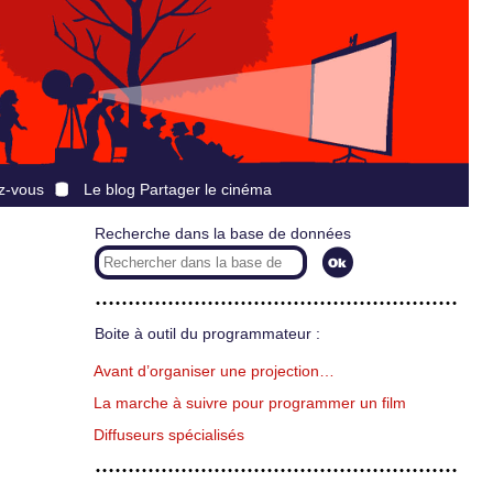
z-vous
Le blog Partager le cinéma
Recherche dans la base de données
Boite à outil du programmateur :
Avant d’organiser une projection…
La marche à suivre pour programmer un film
Diffuseurs spécialisés