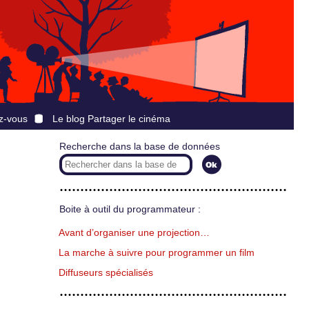
z-vous
Le blog Partager le cinéma
Recherche dans la base de données
Boite à outil du programmateur :
Avant d’organiser une projection…
La marche à suivre pour programmer un film
Diffuseurs spécialisés