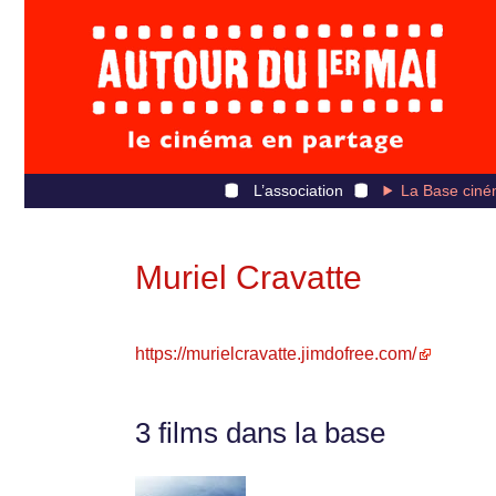
L’association
La Base ciné
Muriel Cravatte
https://murielcravatte.jimdofree.com/
3 films dans la base