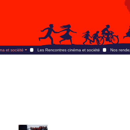
ma et société
Les Rencontres cinéma et société
Nos rende