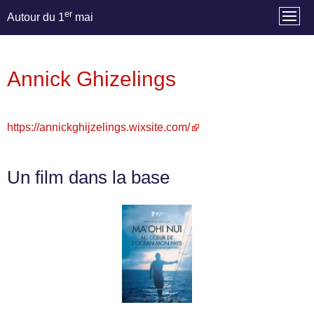
er
Autour du 1
mai
Annick Ghizelings
https://annickghijzelings.wixsite.com/
Un film dans la base