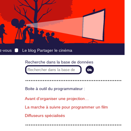
z-vous
Le blog Partager le cinéma
Recherche dans la base de données
Boite à outil du programmateur :
Avant d’organiser une projection…
La marche à suivre pour programmer un film
Diffuseurs spécialisés