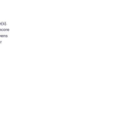
(s).
ncore
oyens
r