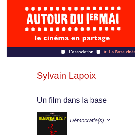
L’association
La Base ciné
Sylvain Lapoix
Un film dans la base
Démocratie(s) ?