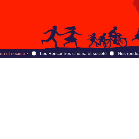
ma et société
Les Rencontres cinéma et société
Nos rende