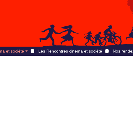
ma et société
Les Rencontres cinéma et société
Nos rende