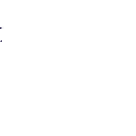
ait
du