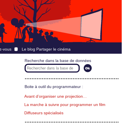
z-vous
Le blog Partager le cinéma
Recherche dans la base de données
Boite à outil du programmateur :
Avant d’organiser une projection…
La marche à suivre pour programmer un film
Diffuseurs spécialisés