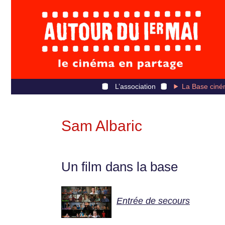
L’association
La Base ciné
Sam Albaric
Un film dans la base
Entrée de secours