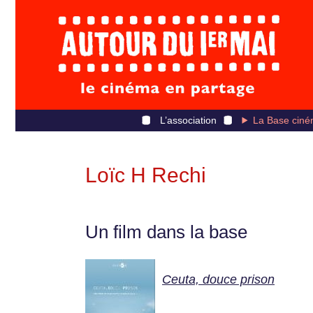
L’association
La Base ciné
Loïc H Rechi
Un film dans la base
Ceuta, douce prison