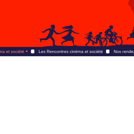
ma et société
Les Rencontres cinéma et société
Nos rende