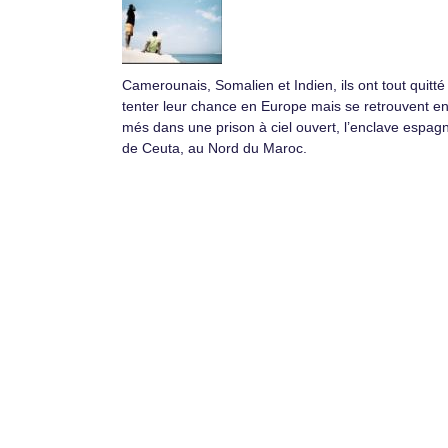
Camer­ounais, Soma­lien et Indien, ils ont tout quitté
ten­ter leur chance en Europe mais se retrou­vent en
més dans une prison à ciel ouvert, l’enclave espag­
de Ceuta, au Nord du Maroc.