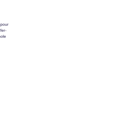
 pour
fer­
nole