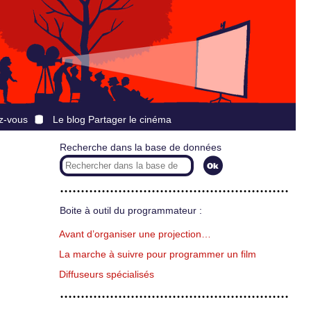
z-vous
Le blog Partager le cinéma
Recherche dans la base de données
Boite à outil du programmateur :
Avant d’organiser une projection…
La marche à suivre pour programmer un film
Diffuseurs spécialisés