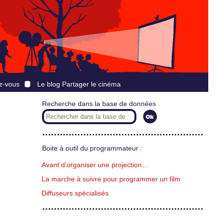
z-vous
Le blog Partager le cinéma
Recherche dans la base de données
Boite à outil du programmateur :
Avant d’organiser une projection…
La marche à suivre pour programmer un film
Diffuseurs spécialisés