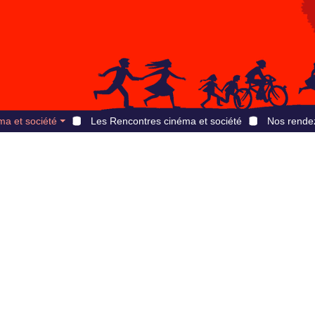
ma et société
Les Rencontres cinéma et société
Nos rende