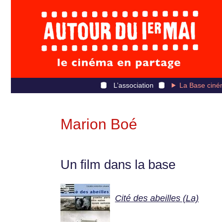
L’association
La Base ciné
Marion Boé
Un film dans la base
Cité des abeilles (La)