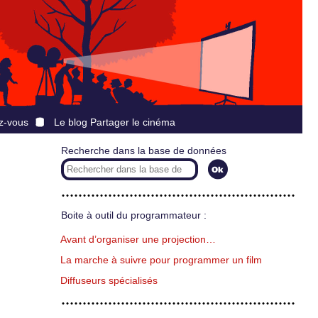
z-vous
Le blog Partager le cinéma
Recherche dans la base de données
Boite à outil du programmateur :
Avant d’organiser une projection…
La marche à suivre pour programmer un film
Diffuseurs spécialisés