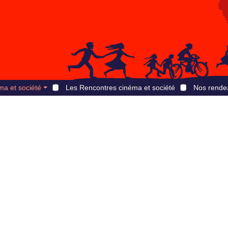
ma et société
Les Rencontres cinéma et société
Nos rende