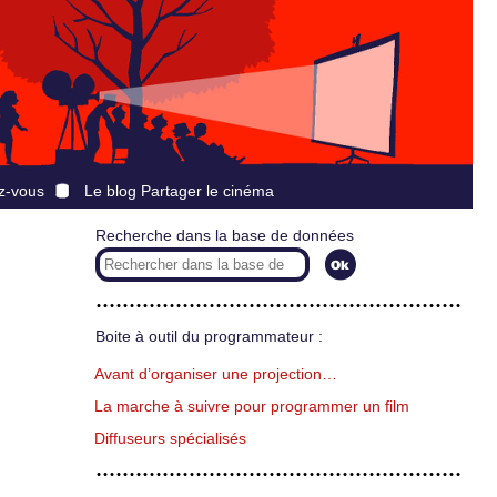
z-vous
Le blog Partager le cinéma
Recherche dans la base de données
Boite à outil du programmateur :
Avant d’organiser une projection…
La marche à suivre pour programmer un film
Diffuseurs spécialisés