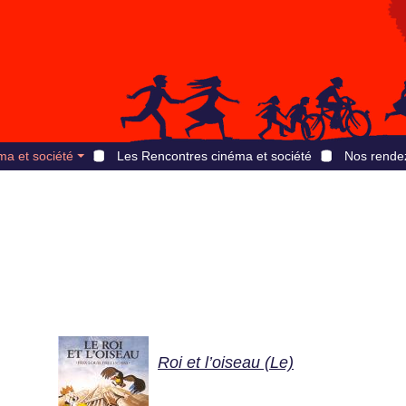
ma et société
Les Rencontres cinéma et société
Nos rende
Roi et l’oiseau (Le)