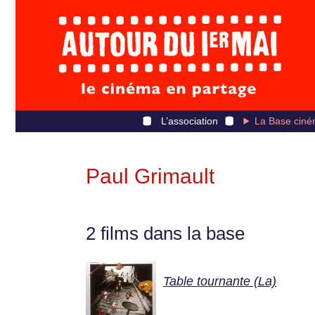
L’association
La Base ciné
Paul Grimault
2 films dans la base
Table tournante (La)