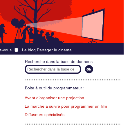
z-vous
Le blog Partager le cinéma
Recherche dans la base de données
Boite à outil du programmateur :
Avant d’organiser une projection…
La marche à suivre pour programmer un film
Diffuseurs spécialisés