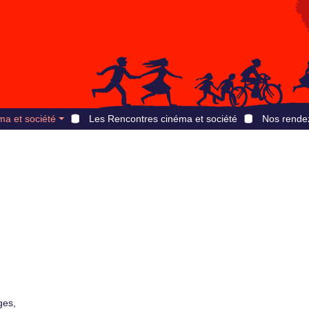
ma et société
Les Rencontres cinéma et société
Nos rende
ges,