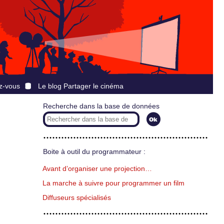
z-vous
Le blog Partager le cinéma
Recherche dans la base de données
Boite à outil du programmateur :
Avant d’organiser une projection…
La marche à suivre pour programmer un film
Diffuseurs spécialisés