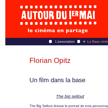
L’association
La Base ciné
Florian Opitz
Un film dans la base
The big sellout
The Big Sellout dresse le portrait de trois personna