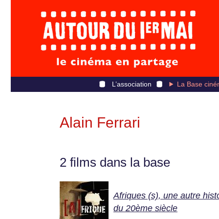
L’association
La Base ciné
Alain Ferrari
2 films dans la base
Afriques (s), une autre hist
du 20ème siècle