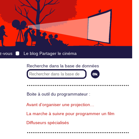
z-vous
Le blog Partager le cinéma
Recherche dans la base de données
Boite à outil du programmateur :
Avant d’organiser une projection…
La marche à suivre pour programmer un film
Diffuseurs spécialisés