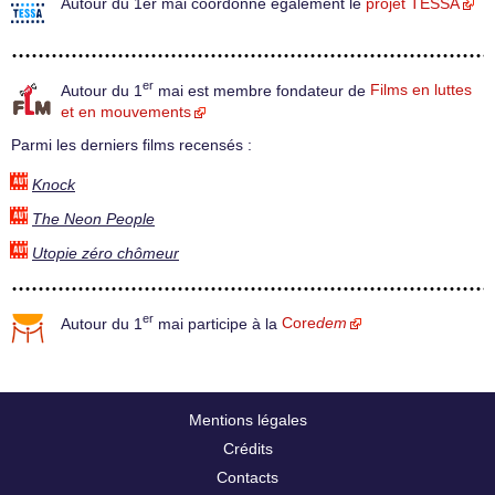
Autour du 1er mai coordonne également le
projet TESSA
er
Autour du 1
mai est membre fondateur de
Films en luttes
et en mouvements
Parmi les derniers films recensés :
Knock
The Neon People
Utopie zéro chômeur
er
Autour du 1
mai participe à la
Core
dem
Mentions légales
Crédits
Contacts