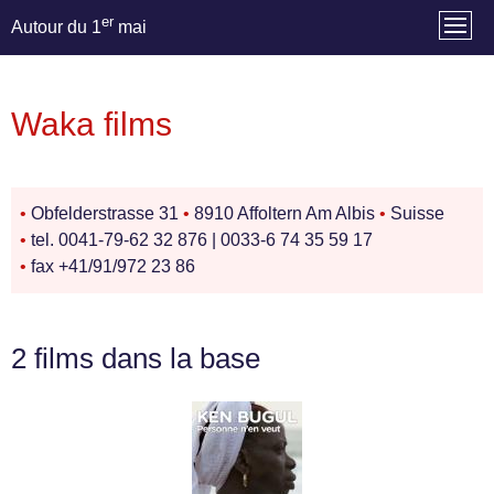
er
Autour du 1
mai
Waka films
•
Obfelderstrasse 31
•
8910 Affoltern Am Albis
•
Suisse
•
tel. 0041-79-62 32 876 | 0033-6 74 35 59 17
•
fax +41/91/972 23 86
2 films dans la base