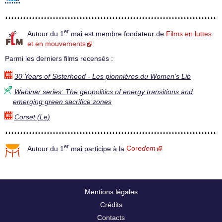
er
Autour du 1
mai est membre fondateur de
Films en luttes
et en mouvements
Parmi les derniers films recensés :
30 Years of Sisterhood - Les pionnières du Women’s Lib
Webinar series: The geopolitics of energy transitions and
emerging green sacrifice zones
Corset (Le)
er
Autour du 1
mai participe à la
Core
dem
Mentions légales
Crédits
Contacts