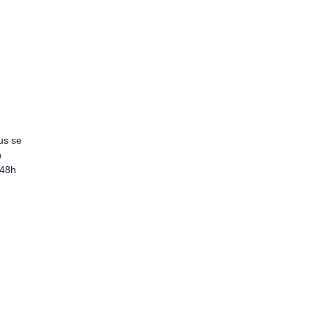
us se
h
 48h