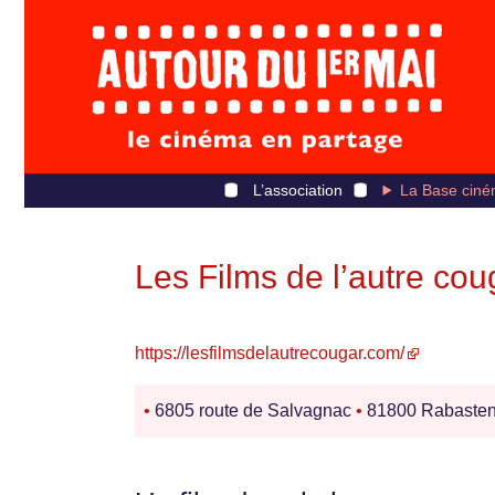
L’association
La Base ciné
Les Films de l’autre cou
https://lesfilmsdelautrecougar.com/
•
6805 route de Salvagnac
•
81800 Rabaste