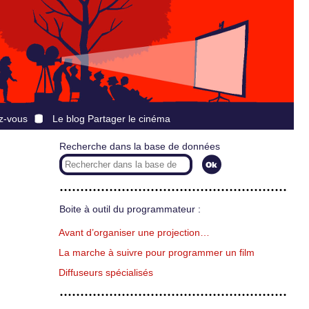
z-vous
Le blog Partager le cinéma
Recherche dans la base de données
Boite à outil du programmateur :
Avant d’organiser une projection…
La marche à suivre pour programmer un film
Diffuseurs spécialisés