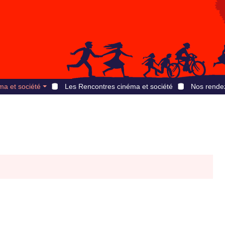
ma et société
Les Rencontres cinéma et société
Nos rende