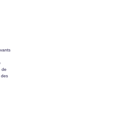
ivants
e
e de
e des