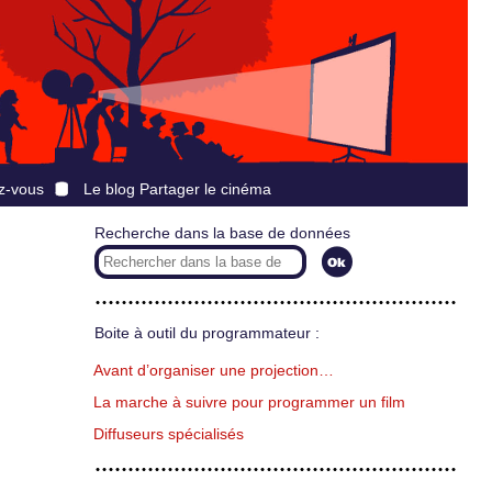
z-vous
Le blog Partager le cinéma
Recherche dans la base de données
Boite à outil du programmateur :
Avant d’organiser une projection…
La marche à suivre pour programmer un film
Diffuseurs spécialisés