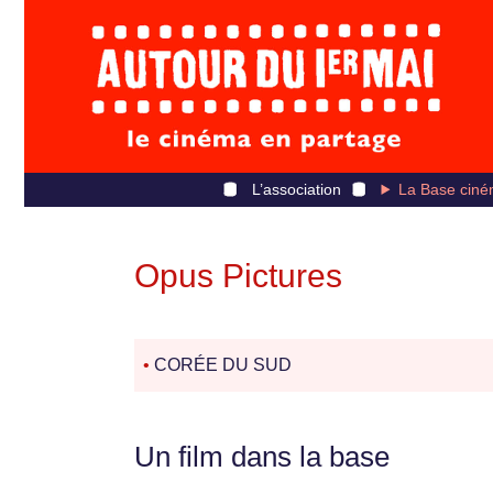
L’association
La Base ciné
Opus Pictures
•
CORÉE DU SUD
Un film dans la base