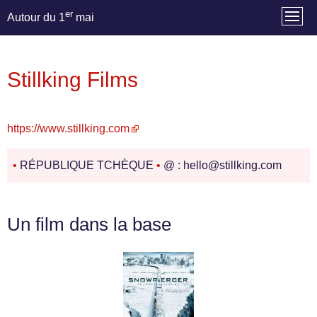
er
Autour du 1
mai
Stillking Films
https://www.stillking.com
•
RÉPUBLIQUE TCHÈQUE
•
@ : hello@stillking.com
Un film dans la base