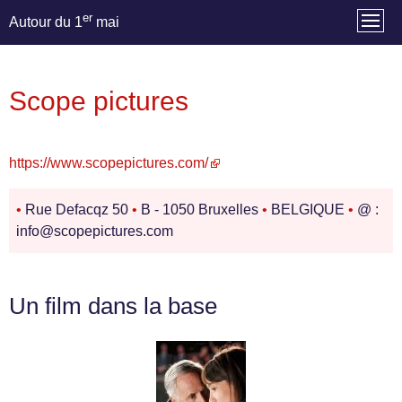
er
Autour du 1
mai
Scope pictures
https://www.scopepictures.com/
•
Rue Defacqz 50
•
B - 1050 Bruxelles
•
BELGIQUE
•
@ :
info@scopepictures.com
Un film dans la base