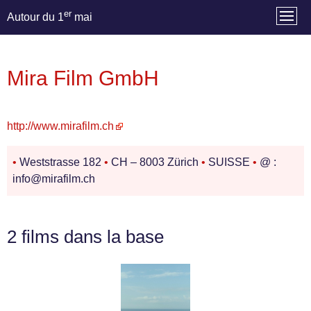
er
Autour du 1
mai
Mira Film GmbH
http://www.mirafilm.ch
•
Weststrasse 182
•
CH – 8003 Zürich
•
SUISSE
•
@ :
info@mirafilm.ch
2 films dans la base