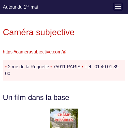
er
Autour du 1
mai
Caméra subjective
https://camerasubjective.com/
•
2 rue de la Roquette
•
75011 PARIS
•
Tél : 01 40 01 89
00
Un film dans la base