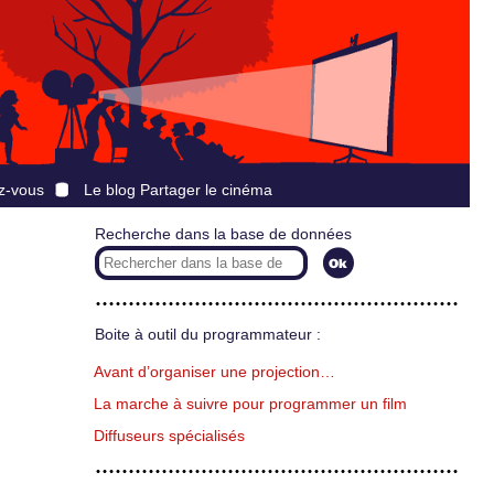
z-vous
Le blog Partager le cinéma
Recherche dans la base de données
Boite à outil du programmateur :
Avant d’organiser une projection…
La marche à suivre pour programmer un film
Diffuseurs spécialisés