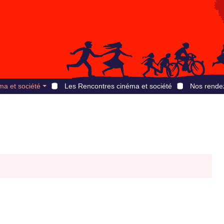
ma et société
Les Rencontres cinéma et société
Nos rende