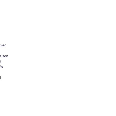
avec
à son
t
En
i