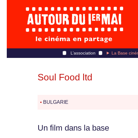
L’association
La Base ciné
Soul Food ltd
•
BULGARIE
Un film dans la base