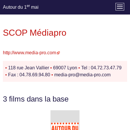
er
Autour du 1
mai
SCOP Médiapro
http://www.media-pro.com
•
118 rue Jean Vallier
•
69007 Lyon
•
Tel : 04.72.73.47.79
•
Fax : 04.78.69.94.80
•
media-pro@media-pro.com
3 films dans la base