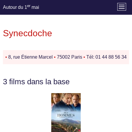
er
Autour du 1
mai
Synecdoche
•
8, rue Étienne Marcel
•
75002 Paris
•
Tél: 01 44 88 56 34
3 films dans la base