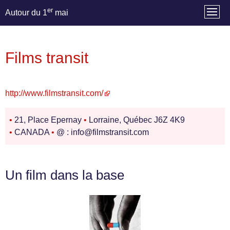
er
Autour du 1
mai
Films transit
http://www.filmstransit.com/
•
21, Place Epernay
•
Lorraine, Québec J6Z 4K9
•
CANADA
•
@ : info@filmstransit.com
Un film dans la base