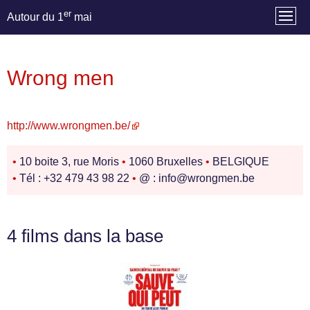
er
Autour du 1
mai
Wrong men
http://www.wrongmen.be/
•
10 boite 3, rue Moris
•
1060 Bruxelles
•
BELGIQUE
•
Tél : +32 479 43 98 22
•
@ : info@wrongmen.be
4 films dans la base