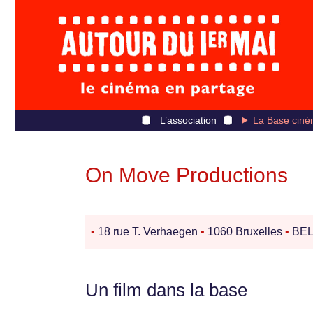
L’association
La Base ciné
On Move Productions
•
18 rue T. Verhaegen
•
1060 Bruxelles
•
BEL
Un film dans la base