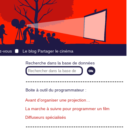
z-vous
Le blog Partager le cinéma
Recherche dans la base de données
Boite à outil du programmateur :
Avant d’organiser une projection…
La marche à suivre pour programmer un film
Diffuseurs spécialisés