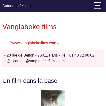
er
Autour du 1
mai
Vanglabeke films
http://www.vanglabekefilms.com
•
20 rue de Belfort
•
75011 Paris
•
Tél : 01 43 72 98 62
•
@ : contact@vanglabekefilms.com
Un film dans la base