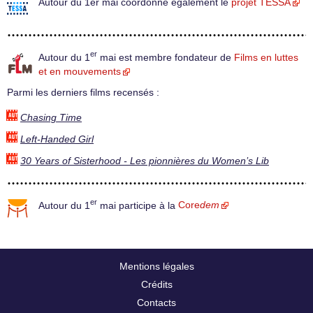
Autour du 1er mai coordonne également le
projet TESSA
er
Autour du 1
mai est membre fondateur de
Films en luttes
et en mouvements
Parmi les derniers films recensés :
Chasing Time
Left-Handed Girl
30 Years of Sisterhood - Les pionnières du Women’s Lib
er
Autour du 1
mai participe à la
Core
dem
Mentions légales
Crédits
Contacts