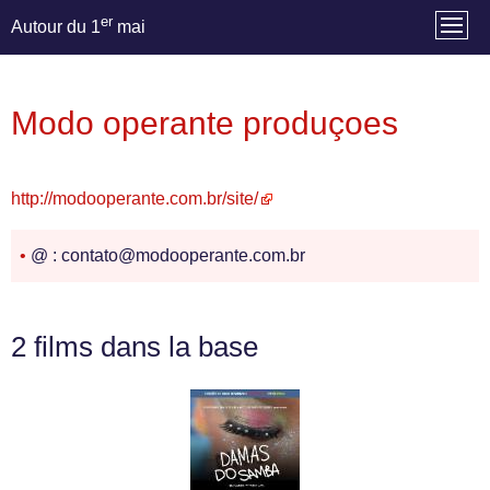
er
Autour du 1
mai
Modo operante produçoes
http://modooperante.com.br/site/
•
@ : contato@modooperante.com.br
2 films dans la base