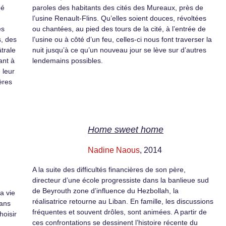
né
paroles des habitants des cités des Mureaux, près de
l’usine Renault-Flins. Qu’elles soient douces, révoltées
es
ou chantées, au pied des tours de la cité, à l’entrée de
, des
l’usine ou à côté d’un feu, celles-ci nous font traverser la
âtrale
nuit jusqu’à ce qu’un nouveau jour se lève sur d’autres
ant à
lendemains possibles.
 leur
ières
Home sweet home
Nadine Naous
, 2014
A la suite des difficultés financières de son père,
directeur d’une école progressiste dans la banlieue sud
de Beyrouth zone d’influence du Hezbollah, la
a vie
réalisatrice retourne au Liban. En famille, les discussions
sans
fréquentes et souvent drôles, sont animées. A partir de
hoisir
ces confrontations se dessinent l’histoire récente du