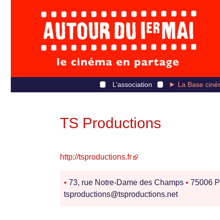
L’association
La Base ciné
TS Productions
http://tsproductions.fr
•
73, rue Notre-Dame des Champs
•
75006 P
tsproductions@tsproductions.net