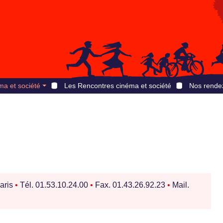
ma et société
Les Rencontres cinéma et société
Nos rende
aris
•
Tél. 01.53.10.24.00
•
Fax. 01.43.26.92.23
•
Mail.