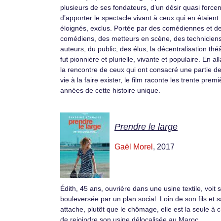
plusieurs de ses fondateurs, d’un désir quasi force
d’apporter le spectacle vivant à ceux qui en étaient
éloignés, exclus. Portée par des comédiennes et d
comédiens, des metteurs en scène, des techniciens
auteurs, du public, des élus, la décentralisation thé
fut pionnière et plurielle, vivante et populaire. En all
la rencontre de ceux qui ont consacré une partie de
vie à la faire exister, le film raconte les trente prem
années de cette histoire unique.
Prendre le large
Gaël Morel
, 2017
Édith, 45 ans, ouvrière dans une usine textile, voit s
bouleversée par un plan social. Loin de son fils et 
attache, plutôt que le chômage, elle est la seule à c
de rejoindre son usine délocalisée au Maroc…