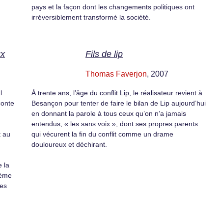
pays et la façon dont les changements politiques ont
irréversiblement transformé la société.
ux
Fils de lip
Thomas Faverjon
, 2007
l
À trente ans, l’âge du conflit Lip, le réalisateur revient à
conte
Besançon pour tenter de faire le bilan de Lip aujourd’hui
en donnant la parole à tous ceux qu’on n’a jamais
entendus, « les sans voix », dont ses propres parents
t au
qui vécurent la fin du conflit comme un drame
douloureux et déchirant.
e la
lème
ces