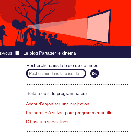
z-vous
Le blog Partager le cinéma
Recherche dans la base de données
Boite à outil du programmateur :
Avant d’organiser une projection…
La marche à suivre pour programmer un film
Diffuseurs spécialisés