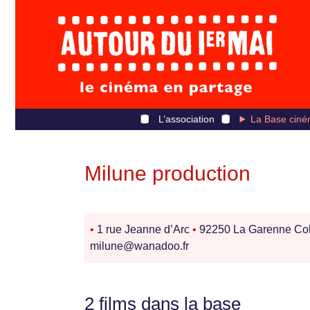
L’association
La Base ciné
Milune production
•
1 rue Jeanne d’Arc
•
92250 La Garenne C
milune@wanadoo.fr
2 films dans la base