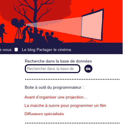
z-vous
Le blog Partager le cinéma
Recherche dans la base de données
Boite à outil du programmateur :
Avant d’organiser une projection…
La marche à suivre pour programmer un film
Diffuseurs spécialisés