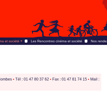
ma et société
Les Rencontres cinéma et société
Nos rende
olombes
•
Tél : 01 47 80 37 62
•
Fax : 01 47 81 74 15
•
Mail :